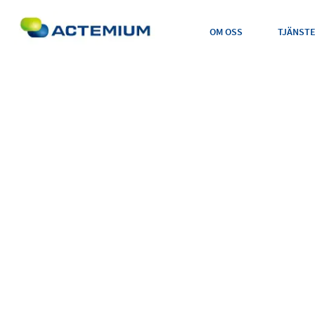
OM OSS
TJÄNST
Sök
efter: