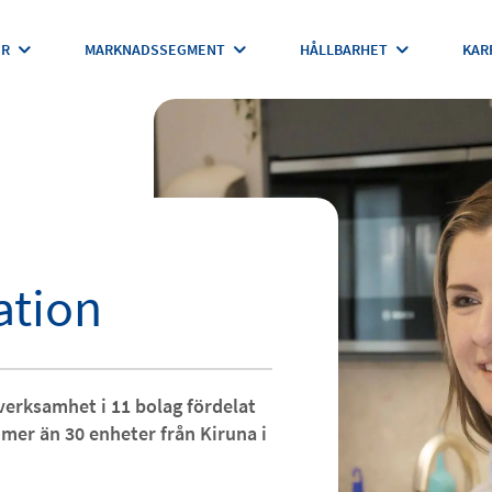
ER
MARKNADSSEGMENT
HÅLLBARHET
KAR
ation
erksamhet i 11 bolag fördelat
mer än 30 enheter från Kiruna i