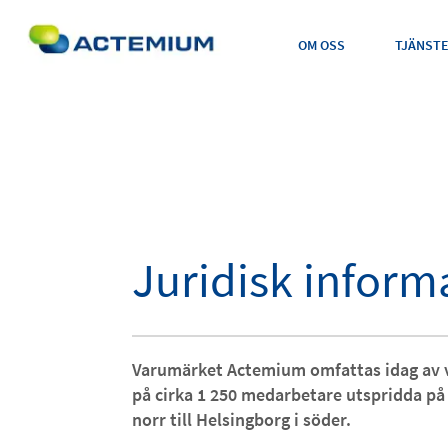
OM OSS
TJÄNST
Sök
efter:
Juridisk inform
Varumärket Actemium omfattas idag av v
på cirka 1 250 medarbetare utspridda på 
norr till Helsingborg i söder.