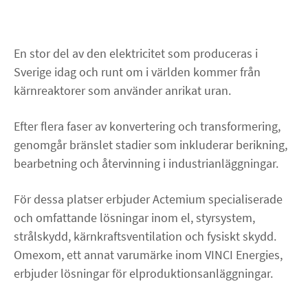
Om oss
En stor del av den elektricitet som produceras i
Sverige idag och runt om i världen kommer från
KARRIÄR
kärnreaktorer som använder anrikat uran.
NYHETER
Efter flera faser av konvertering och transformering,
genomgår bränslet stadier som inkluderar berikning,
linkedin
facebook
youtube
instagram
bearbetning och återvinning i industrianläggningar.
För dessa platser erbjuder Actemium specialiserade
och omfattande lösningar inom el, styrsystem,
strålskydd, kärnkraftsventilation och fysiskt skydd.
Omexom, ett annat varumärke inom VINCI Energies,
erbjuder lösningar för elproduktionsanläggningar.