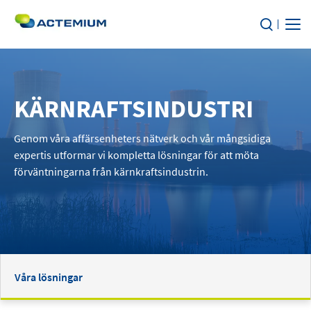
Om oss
KÄRNRAFTSINDUSTRI
TJÄNSTER
Sök
efter:
Genom våra affärsenheters nätverk och vår mångsidiga
MARKNADSSEGMENT
expertis utformar vi kompletta lösningar för att möta
förväntningarna från kärnkraftsindustrin.
HÅLLBARHET
KARRIÄR
Kontakt
Våra lösningar
Nyheter