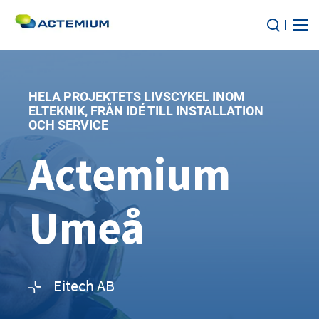
Om oss
HELA PROJEKTETS LIVSCYKEL INOM
TJÄNSTER
ELTEKNIK, FRÅN IDÉ TILL INSTALLATION
OCH SERVICE
Sök
efter:
MARKNADSSEGMENT
Actemium
HÅLLBARHET
Umeå
KARRIÄR
Kontakt
Eitech AB
Nyheter