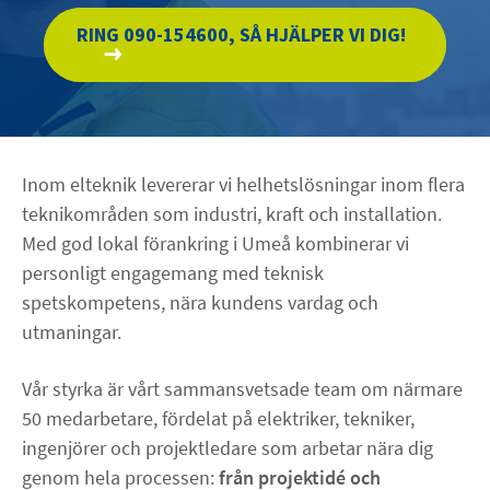
RING 090-154600, SÅ HJÄLPER VI DIG!
Om oss
KARRIÄR
NYHETER
Inom elteknik levererar vi helhetslösningar inom flera
teknikområden som industri, kraft och installation.
linkedin
facebook
youtube
instagram
Med god lokal förankring i Umeå kombinerar vi
personligt engagemang med teknisk
spetskompetens, nära kundens vardag och
utmaningar.
Vår styrka är vårt sammansvetsade team om närmare
50 medarbetare, fördelat på elektriker, tekniker,
ingenjörer och projektledare som arbetar nära dig
genom hela processen:
från projektidé och