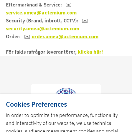
Eftermarknad & Service:
✉️
service.umea@actemium.com
Security (Brand, inbrott, CCTV):
✉️
security.umea@actemium.com
Order:
✉️
order.umea@actemium.com
För fakturafrågor leverantörer,
klicka här!
Cookies Preferences
In order to optimize the performance, functionality
and interactivity of our website, we use technical
cookies, audience measurement cookies and social