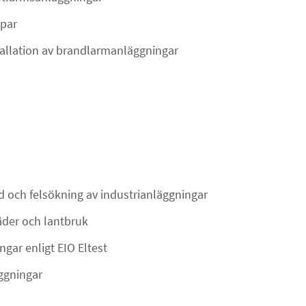
ppar
tallation av brandlarmanläggningar
 och felsökning av industrianläggningar
täder och lantbruk
ngar enligt EIO Eltest
äggningar