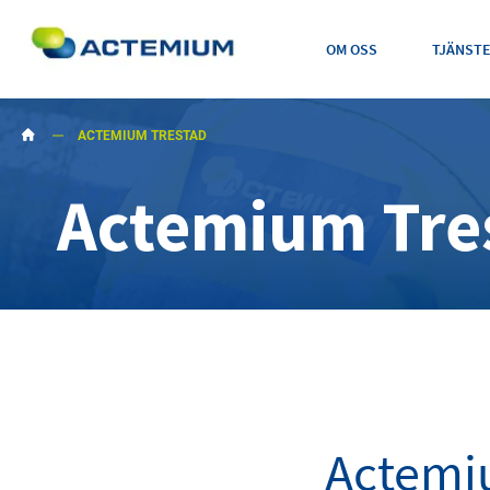
OM OSS
TJÄNST
ACTEMIUM TRESTAD
Actemium Tre
Sök
efter:
Actem