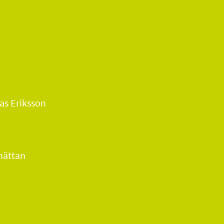
as Eriksson
hättan