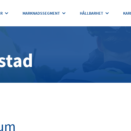
ER
MARKNADSSEGMENT
HÅLLBARHET
KAR
stad
ium