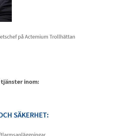
hetschef på Actemium Trollhättan
 tjänster inom:
OCH SÄKERHET:
ftlarmsanläggningar