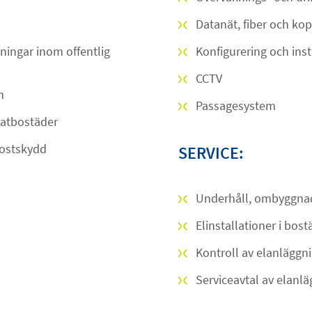
Datanät, fiber och ko
ningar inom offentlig
Konfigurering och ins
CCTV
m
Passagesystem
vatbostäder
rostskydd
SERVICE:
Underhåll, ombyggnad
Elinstallationer i bos
Kontroll av elanläggni
Serviceavtal av elanl