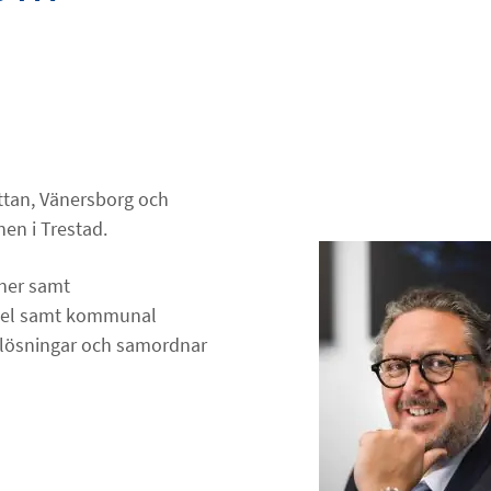
ättan, Vänersborg och
nen i Trestad.
oner samt
andel samt kommunal
tslösningar och samordnar