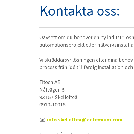
Kontakta oss:
Oavsett om du behöver en ny industrilösni
automationsprojekt eller nätverksinstallati
Vi skräddarsyr lösningen efter dina behov
process från idé till färdig installation oc
Eitech AB
Nålvägen 5
931 57 Skellefteå
0910‑10018
✉️
info.skelleftea@actemium.com