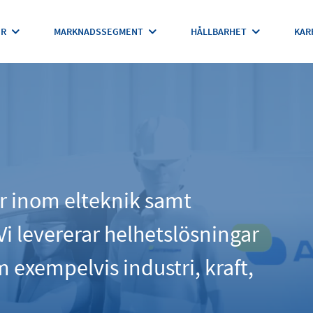
ER
MARKNADSSEGMENT
HÅLLBARHET
KAR
er inom elteknik samt
i levererar helhetslösningar
exempelvis industri, kraft,