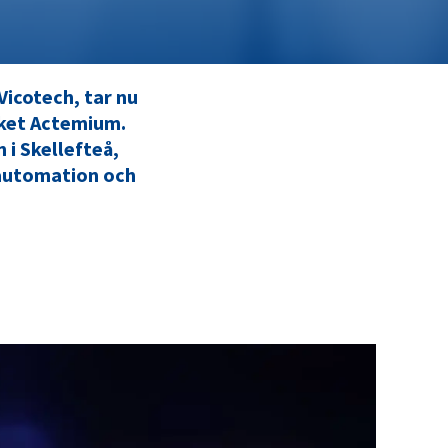
Vicotech, tar nu
ärket Actemium.
 i Skellefteå,
 automation och