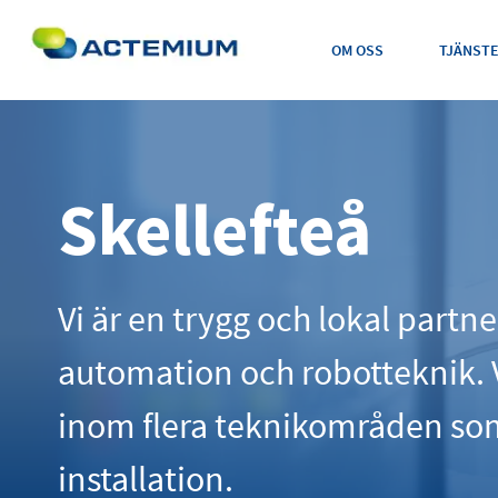
OM OSS
TJÄNST
Skellefteå
Sök
efter:
Vi är en trygg och lokal partn
automation och robotteknik. V
inom flera teknikområden som 
installation.