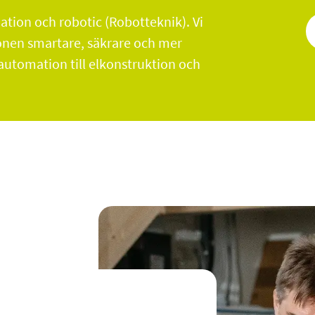
tion och robotic (Robotteknik). Vi
onen smartare, säkrare och mer
tautomation till elkonstruktion och