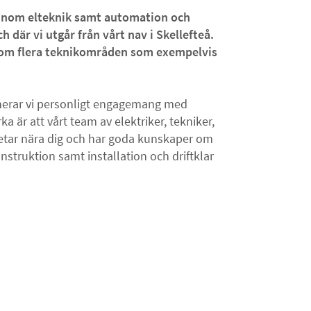
r inom elteknik samt automation och
 där vi utgår från vårt nav i Skellefteå.
inom flera teknikområden som exempelvis
nerar vi personligt engagemang med
a är att vårt team av elektriker, tekniker,
betar nära dig och har goda kunskaper om
onstruktion samt installation och driftklar