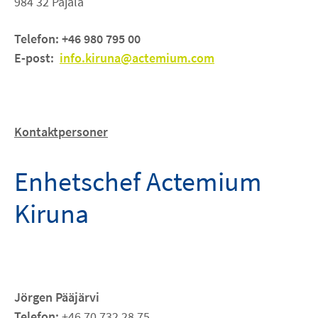
984 32 Pajala
Om oss
Telefon: +46 980 795 00
E-post:
info.kiruna@actemium.com
KARRIÄR
NYHETER
Kontaktpersoner
linkedin
facebook
youtube
instagram
Enhetschef Actemium
Kiruna
Jörgen Pääjärvi
Telefon:
+46 70 732 28 75