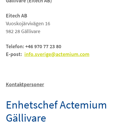
Gällivare
(
Eitech AB)
Om oss
Eitech AB
Vuoskojärvivägen 16
KARRIÄR
982 28 Gällivare
Telefon: +46 970 77 23 80
NYHETER
E-post:
info.sverige@actemium.com
linkedin
facebook
youtube
instagram
Kontaktpersoner
Enhetschef Actemium
Gällivare