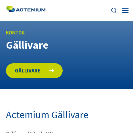
Om oss
KONTOR
Gällivare
TJÄNSTER
Sök
efter:
MARKNADSSEGMENT
GÄLLIVARE
HÅLLBARHET
KARRIÄR
Actemium Gällivare
Kontakt
Nyheter