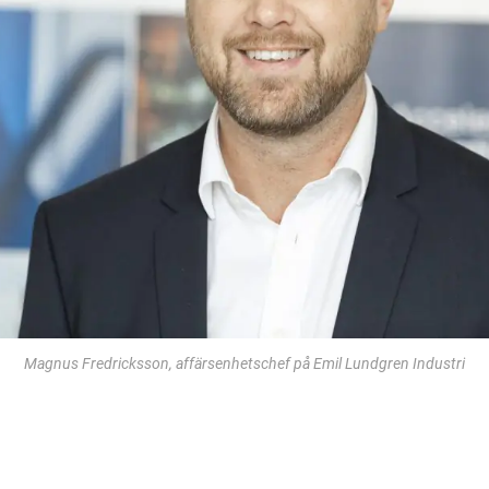
Magnus Fredricksson, affärsenhetschef på Emil Lundgren Industri