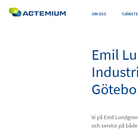
OM OSS
TJÄNST
Emil L
Industri
Sök
efter:
Götebo
Vi på Emil Lundgren 
och service på både