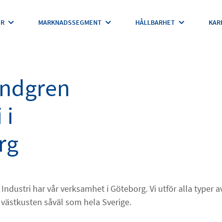
ER
MARKNADSSEGMENT
HÅLLBARHET
KAR
undgren
 i
rg
Industri har vår verksamhet i Göteborg. Vi utför alla typer 
 västkusten såväl som hela Sverige.