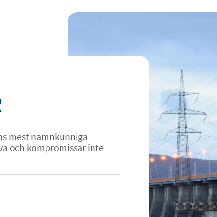
R
hens mest namnkunniga
älva och kompromissar inte