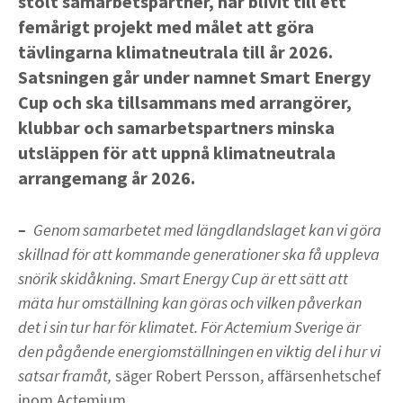
stolt samarbetspartner, har blivit till ett
femårigt projekt med målet att göra
Om oss
tävlingarna klimatneutrala till år 2026.
Satsningen går under namnet Smart Energy
KARRIÄR
Cup och ska tillsammans med arrangörer,
klubbar och samarbetspartners minska
NYHETER
utsläppen för att uppnå klimatneutrala
arrangemang år 2026.
linkedin
facebook
youtube
instagram
–
Genom samarbetet med längdlandslaget kan vi göra
skillnad för att kommande generationer ska få uppleva
snörik skidåkning. Smart Energy Cup är ett sätt att
mäta hur omställning kan göras och vilken påverkan
det i sin tur har för klimatet. För Actemium Sverige är
den pågående energiomställningen en viktig del i hur vi
satsar framåt,
säger Robert Persson, affärsenhetschef
inom Actemium.