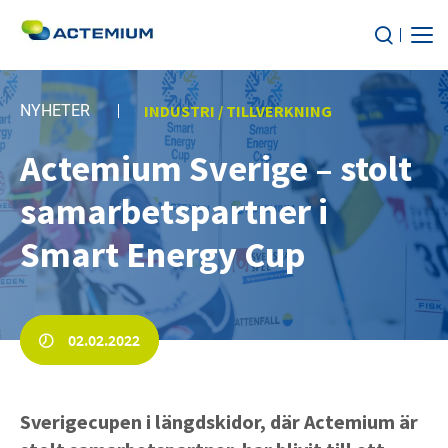
Om oss
NYHETER
INDUSTRI / TILLVERKNING
TJÄNSTER
Actemium Sverige – stolt
Sök
efter:
samarbetspartner i
MARKNADSSEGMENT
Smart Energy Cup
HÅLLBARHET
KARRIÄR
02.02.2022
Kontakt
Sverigecupen i längdskidor, där Actemium är
Nyheter