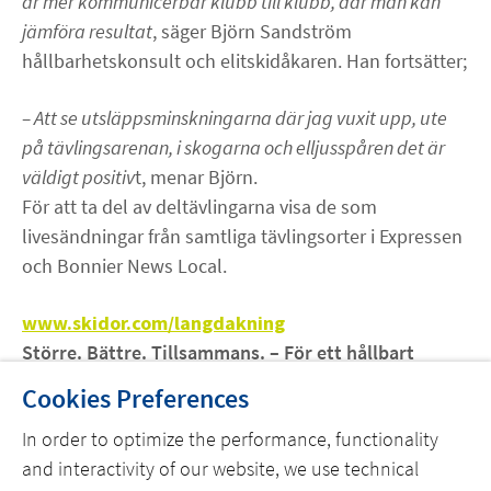
är mer kommunicerbar klubb till klubb, där man kan
jämföra resultat
, säger Björn Sandström
hållbarhetskonsult och elitskidåkaren. Han fortsätter;
– Att se utsläppsminskningarna där jag vuxit upp, ute
på tävlingsarenan, i skogarna och elljusspåren det är
väldigt positiv
t, menar Björn.
För att ta del av deltävlingarna visa de som
livesändningar från samtliga tävlingsorter i Expressen
och Bonnier News Local.
www.skidor.com/langdakning
Större. Bättre. Tillsammans. – För ett hållbart
skidklimat!
Cookies Preferences
In order to optimize the performance, functionality
and interactivity of our website, we use technical